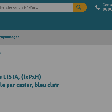
Conse
0800
 rayonnages
s
s LISTA, (lxPxH)
 par casier, bleu clair