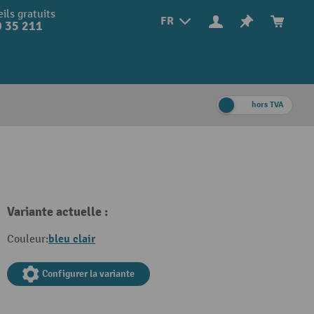
ils gratuits
FR
 35 211
hors TVA
Variante actuelle :
bleu clair
Couleur:
Configurer la variante