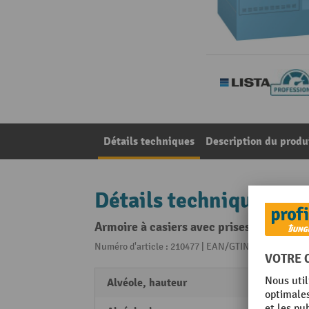
Détails techniques
Description du produ
Détails techniques
Armoire à casiers avec prises électriqu
Numéro d'article : 210477 | EAN/GTIN: 40474175122
Alvéole, hauteur
380 