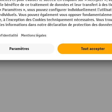
mm
Marque
Profondeur
lair
Propriétés techniques
Rubrique
mm
Système de fermeture