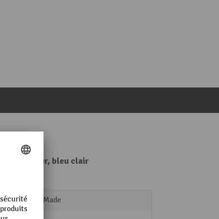
 par casier, bleu clair
Swiss Made