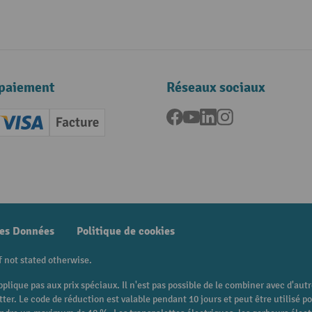
paiement
Réseaux sociaux
Facebook
YouTube
LinkedIn
Instagram
ard (Master)
Creditcard (Visa)
Facture
nt anticipé
des Données
Politique de cookies
f not stated otherwise.
pplique pas aux prix spéciaux. Il n'est pas possible de le combiner avec d'au
etter. Le code de réduction est valable pendant 10 jours et peut être utilis