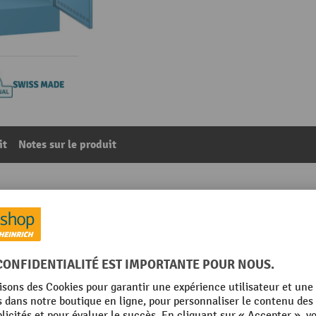
it
Notes sur le produit
es LISTA, (lxPxH) 810x585x1 790 mm, 2x4 casiers, 1 module
03
De la catégorie :
Armoires de charge pour batteries
mm
Lieu de fabrication