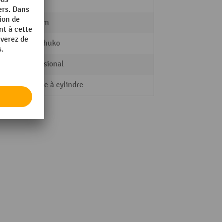
LISTA
585 mm
D / Schuko
Professional
Serrure à cylindre