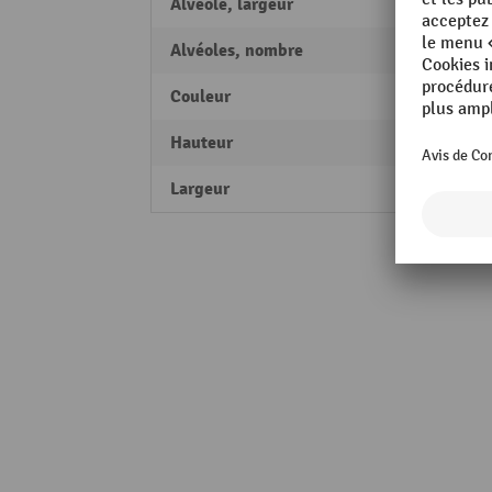
Alvéole, largeur
340 
Alvéoles, nombre
8
Couleur
bleu c
Hauteur
1790
Largeur
810 