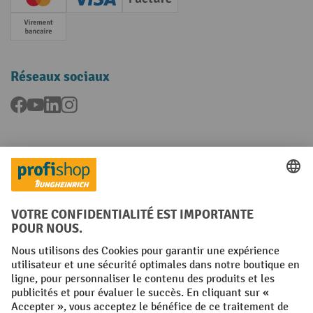
Creditcard (Master)
Creditcard (Visa)
Facture
Paiement anticipé
Réseaux sociaux
Facebook
YouTube
LinkedIn
Instagram
Langues
FR
NL
Conditions générales
Mentions légales
Protection des Données
Politique de cookies
All prices excl. VAT plus
shipping costs
and possible delivery charges,