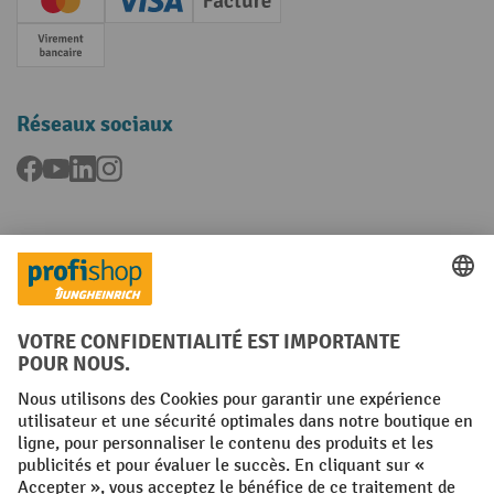
Creditcard (Master)
Creditcard (Visa)
Facture
Paiement anticipé
Réseaux sociaux
Facebook
YouTube
LinkedIn
Instagram
Langues
FR
NL
Conditions générales
Mentions légales
Protection des Données
Politique de cookies
All prices excl. VAT plus
shipping costs
and possible delivery charges,