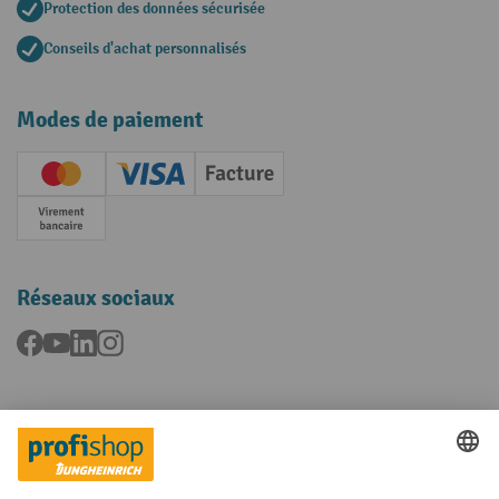
Protection des données sécurisée
Conseils d'achat personnalisés
Modes de paiement
Creditcard (Master)
Creditcard (Visa)
Facture
Paiement anticipé
Réseaux sociaux
Facebook
YouTube
LinkedIn
Instagram
Langues
FR
NL