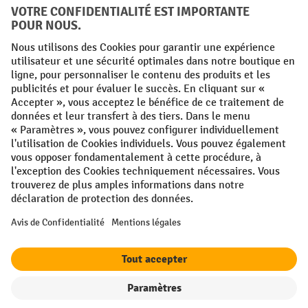
Conditions générales
Mentions légales
Protection des Données
Politique de cookies
All prices excl. VAT plus
shipping costs
and possible delivery charges,
if not stated otherwise.
¹ La remise est valable jusqu'à épuisement des stocks. La remise ne
s'applique pas aux prix spéciaux. Il n'est pas possible de le combiner
avec d'autres réductions en pourcentage ou bons de réduction. | ² La
réduction sera accordée une seule fois lors de la première inscription
à la newsletter. Le code de réduction est valable pendant 10 jours et
peut être utilisé pour un achat en ligne d'une valeur de commande
nette minimale de 250,00 €. La réduction varie selon la catégorie de
produits et peut atteindre un maximum de 10 %. Les transpalettes
électriques, les gerbeurs électriques, les chariots élévateurs
électriques et les outils sont exclus de cette promotion. La
combinaison avec d'autres réductions et de promotions en cours n'est
pas possible.