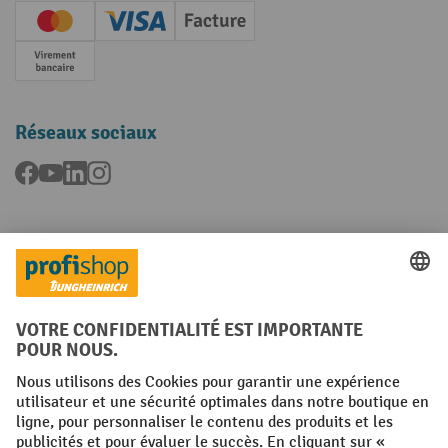
Creditcard (Master)
Creditcard (Visa)
Facture
Paiement anticipé
Réseaux sociaux
Facebook
YouTube
LinkedIn
Instagram
Langues
FR
NL
Conditions générales
Mentions légales
Protection des Données
Politique de cookies