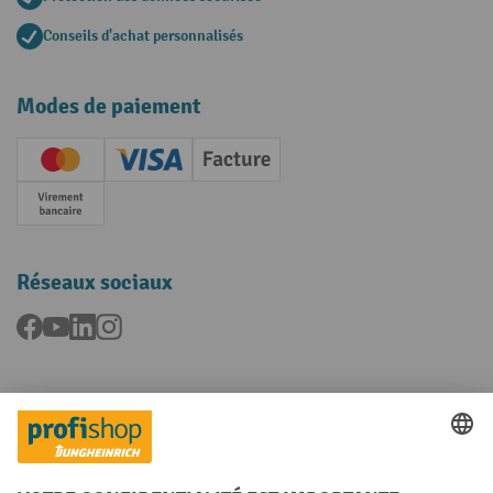
Conseils d'achat personnalisés
Modes de paiement
Creditcard (Master)
Creditcard (Visa)
Facture
Paiement anticipé
Réseaux sociaux
Facebook
YouTube
LinkedIn
Instagram
Langues
FR
NL