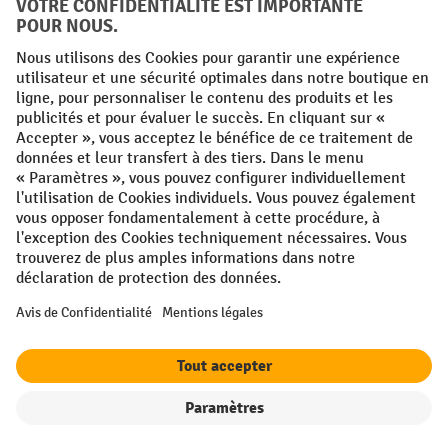
Conditions générales
Mentions légales
Protection des Données
Politique de cookies
All prices excl. VAT plus
shipping costs
and possible delivery charges,
if not stated otherwise.
¹ La remise est valable jusqu'à épuisement des stocks. La remise ne
s'applique pas aux prix spéciaux. Il n'est pas possible de le combiner
avec d'autres réductions en pourcentage ou bons de réduction. | ² La
réduction sera accordée une seule fois lors de la première inscription
à la newsletter. Le code de réduction est valable pendant 10 jours et
peut être utilisé pour un achat en ligne d'une valeur de commande
nette minimale de 250,00 €. La réduction varie selon la catégorie de
produits et peut atteindre un maximum de 10 %. Les transpalettes
électriques, les gerbeurs électriques, les chariots élévateurs
électriques et les outils sont exclus de cette promotion. La
combinaison avec d'autres réductions et de promotions en cours n'est
pas possible.