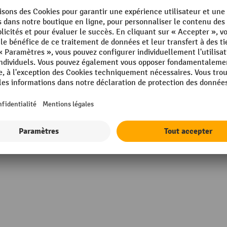
g
Poids propre
kg
Possibilités d'accès
Profondeur
Profondeur de tablette
Rayonnage, type
m
Afficher tous les détails techniques