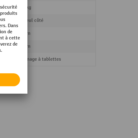
28,92 kg
d'un seul côté
436 mm
400 mm
Rayonnage à tablettes