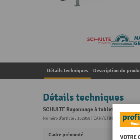
Détails techniques
Description du produ
Détails techniques
SCHULTE Rayonnage à tablettes en kit c
Numéro d'article : 162859 | EAN/GTIN: 40045143186
Cadre prémonté
non