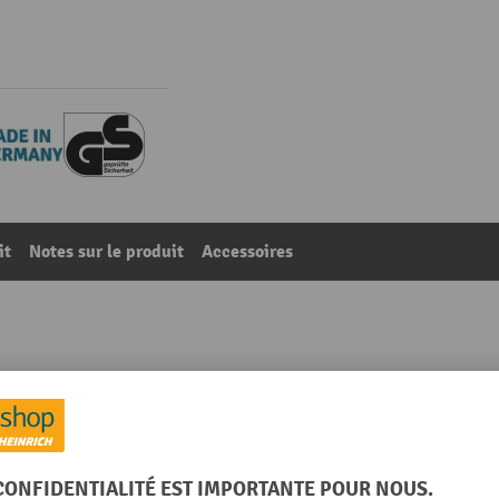
it
Notes sur le produit
Accessoires
omplet, système enfichable, charge par tablette 250 kg,
64
De la catégorie :
Rayonnages à tablettes
Montants, surface