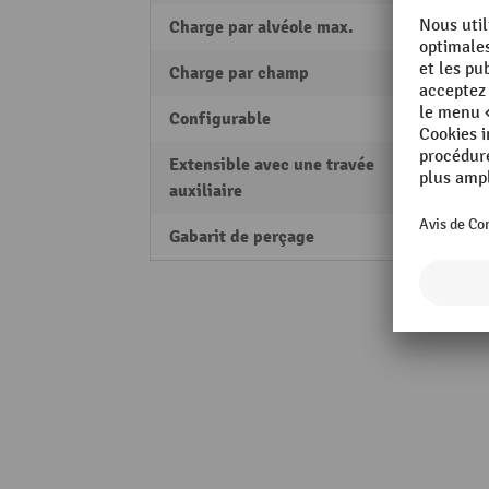
Charge par alvéole max.
250 k
Charge par champ
1300 
Configurable
non
Extensible avec une travée
oui
auxiliaire
Gabarit de perçage
25 m