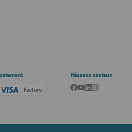
paiement
Réseaux sociaux
Facebook
YouTube
LinkedIn
Instagram
ard (Master)
Creditcard (Visa)
Facture
nt anticipé