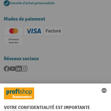
Conseils d'achat personnalisés
Modes de paiement
Creditcard (Master)
Creditcard (Visa)
Facture
Paiement anticipé
Réseaux sociaux
Facebook
YouTube
LinkedIn
Instagram
Langues
FR
NL