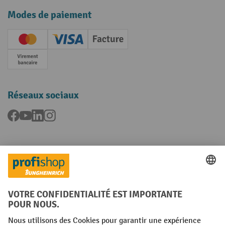
Modes de paiement
Creditcard (Master)
Creditcard (Visa)
Facture
Paiement anticipé
Réseaux sociaux
Facebook
YouTube
LinkedIn
Instagram
Langues
FR
NL
Conditions générales
Mentions légales