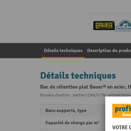
Détails techniques
Description du produ
Détails techniques
Bac de rétention plat Bauer® en acier, H
Numéro d'article : 146554 | EAN/GTIN: 40524620165
Bacs-supports, type
Cuves 
Capacité de charge par m²
5000 