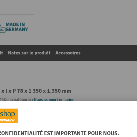
it
Notes sur le produit
Accessoires
 x l x P 78 x 1 350 x 1.350 mm
45
De la catégorie :
Bacs-support en acier
à fond plat
Livraison
kg
Marque