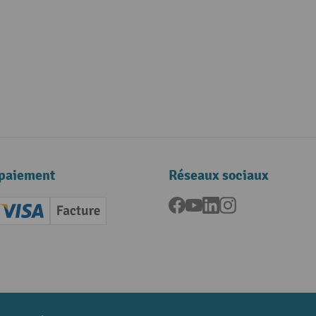
paiement
Réseaux sociaux
Facebook
YouTube
LinkedIn
Instagram
ard (Master)
Creditcard (Visa)
Facture
nt anticipé