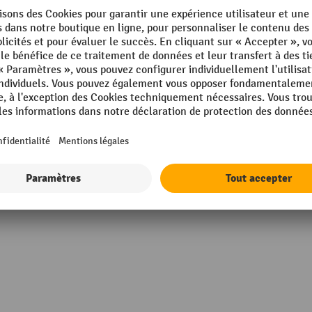
des dangereux pour la nappe
Matériau
tique GHS 1-4
Poids propre
ique
Praticable par chariot élévat
Profondeur
m
 mm
Afficher tous les détails techniques