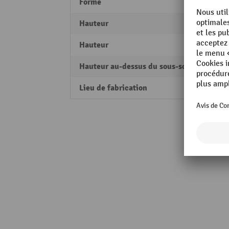
Forme
ronde
Hauteur
1185
Hauteur
60 m
Hauteur au-dessus du sous-sol
925 
Lieu de fabrication
Made 