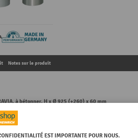
it
Notes sur le produit
AVIA, à bétonner, H x Ø 925 (+260) x 60 mm
65
De la catégorie :
Poteaux de balisage
r public
Poids propre