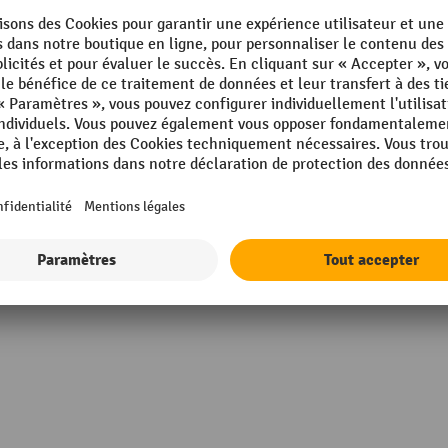
Possibilité de fixation
 mm
Poteau, longueur
m
Poteaux, diamètre
mm
Potelet/arceau de barrage
in Germany
propriétés
Qualité du matériau
Afficher tous les détails techniques