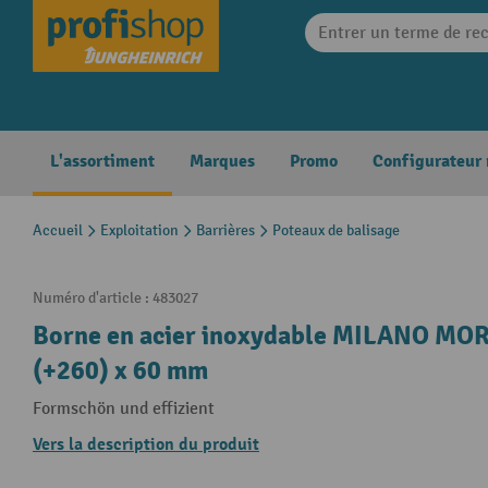
search
Skip to main navigation
L'assortiment
Marques
Promo
Configurateur
Accueil
Exploitation
Barrières
Poteaux de balisage
Numéro d'article :
483027
Borne en acier inoxydable MILANO MORA
(+260) x 60 mm
Formschön und effizient
Vers la description du produit