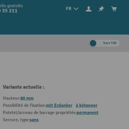
ils gratuits
FR
 35 211
hors TVA
Variante actuelle :
60 mm
Hauteur:
mit Erdanker
à bétonner
Possibilité de fixation:
permanent
Potelet/arceau de barrage propriétés:
sans
Serrure, type: