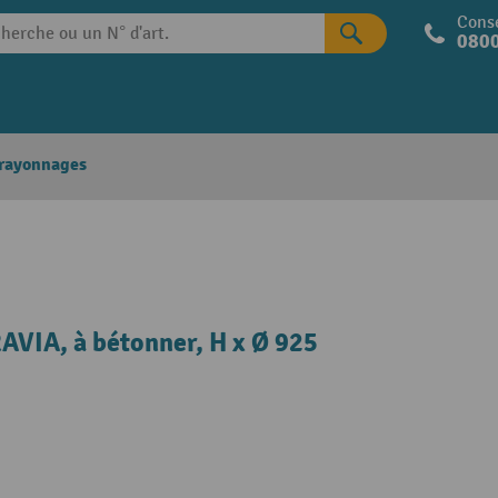
Conse
0800
 rayonnages
VIA, à bétonner, H x Ø 925