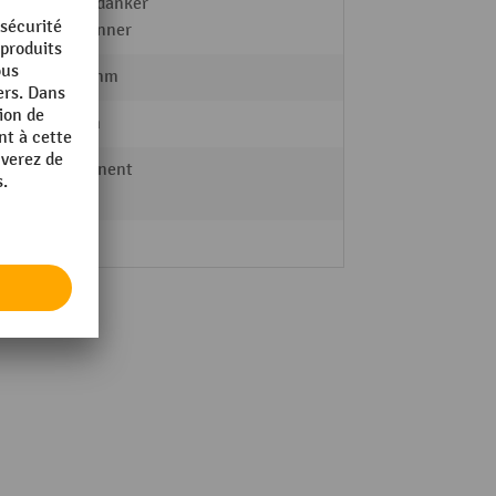
mit Erdanker
à bétonner
1185 mm
60 mm
permanent
A 2