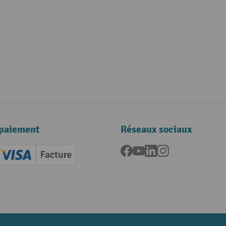
paiement
Réseaux sociaux
Facebook
YouTube
LinkedIn
Instagram
ard (Master)
Creditcard (Visa)
Facture
nt anticipé