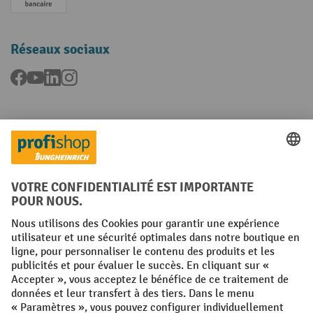
Paiement anticipé
Réseaux sociaux
Facebook
YouTube
LinkedIn
Instagram
Langues
FR
NL
Conditions générales
Mentions légales
Protection des Données
Politique de cookies
All prices excl. VAT plus
shipping costs
and possible delivery charges,
if not stated otherwise.