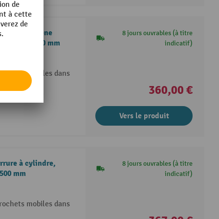
ermeture à pêne
8 jours ouvrables (à titre
850 x 630 x 500 mm
indicatif)
crochets mobiles dans
360,00 €
Vers le produit
rure à cylindre,
8 jours ouvrables (à titre
x 500 mm
indicatif)
crochets mobiles dans