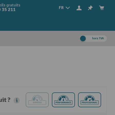
ils gratuits
FR
 35 211
hors TVA
it ?