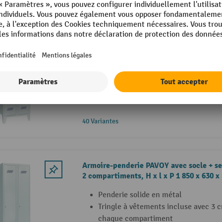
Armoire-penderie PAVOY avec pieds + f
tournant, 2 compartiments, H x l x P 1 
Penderie solide en métal
Tringle à vêtements incluse avec 3 
chaque compartiment
Avec porte-étiquettes intégrés
40 Variantes
Armoire-penderie PAVOY avec socle + ser
2 compartiments, H x l x P 1 850 x 630 
Penderie solide en métal
Tringle à vêtements incluse avec 3 
chaque compartiment