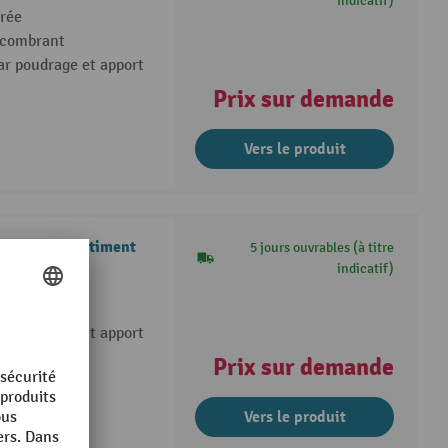
indicatif)
arée
ncombrant
par poudrage et apport
Prix sur demande
Vers le produit
nge, 1 compartiment
5 jours ouvrables (à titre
indicatif)
t le linge
par poudrage et apport
Prix sur demande
Vers le produit