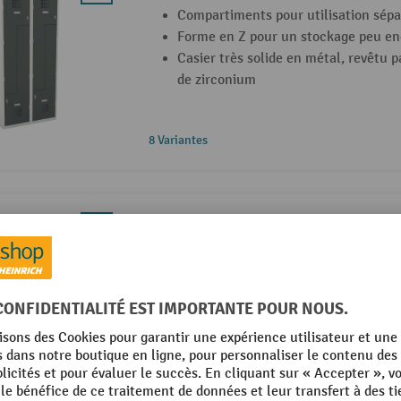
Compartiments pour utilisation sép
Forme en Z pour un stockage peu e
Casier très solide en métal, revêtu 
de zirconium
8 Variantes
Steinbock® casier pour vêtements et li
Zones séparées pour les vêtements e
Tablettes pour un rangement clair
Casier très solide en métal, revêtu 
de zirconium
8 Variantes