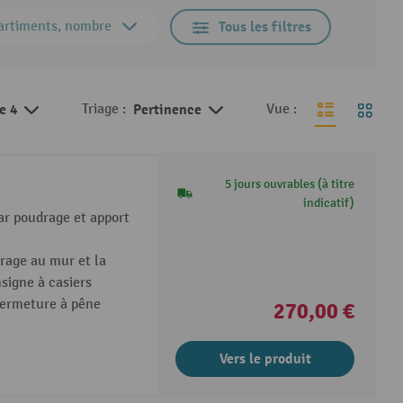
rtiments, nombre
Tous les filtres
de 4
Triage :
Pertinence
Vue :
5 jours ouvrables (à titre
indicatif)
par poudrage et apport
rage au mur et la
nsigne à casiers
 fermeture à pêne
270,00 €
Vers le produit