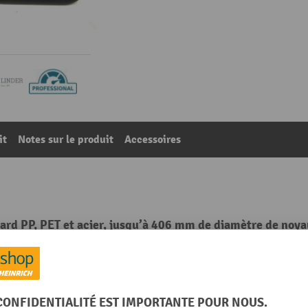
it
Notes sur le produit
Accessoires
lard PP, PET et acier, jusqu’à 406 mm de diamètre de noy
57
De la catégorie :
Dévidoir pour feuillards de cerclage
Hauteur