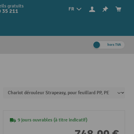
ils gratuits
FR
 35 211
hors TVA
9 jours ouvrables (à titre indicatif)