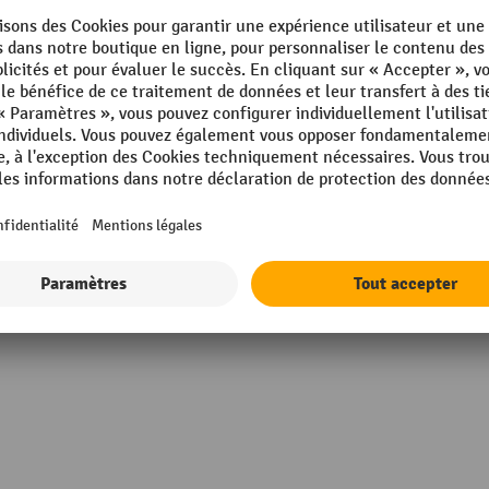
Largeur
Largeur de bande
ropylène (PP)
Marque
thyène (PE)
Poids propre
 de cerclage en PET
Profondeur
mm
Afficher tous les détails techniques