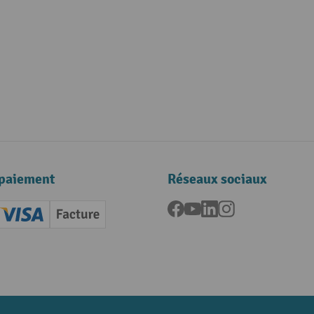
paiement
Réseaux sociaux
Facebook
YouTube
LinkedIn
Instagram
ard (Master)
Creditcard (Visa)
Facture
nt anticipé