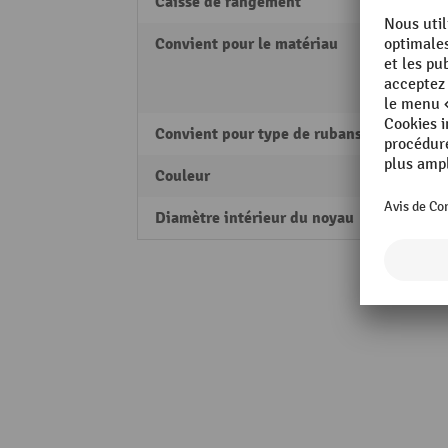
Caisse de rangement
oui
Convient pour le matériau
Acier
Polyp
Polyé
Convient pour type de rubans
Bande
Couleur
noir
Diamètre intérieur du noyau
406 