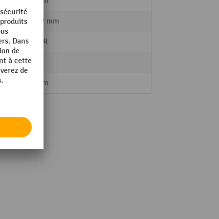
650 mm
13 - 32 mm
LINDER
30 kg
550 mm