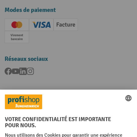
Modes de paiement
Creditcard (Master)
Creditcard (Visa)
Facture
Paiement anticipé
Réseaux sociaux
Facebook
YouTube
LinkedIn
Instagram
Langues
FR
NL
Conditions générales
Mentions légales