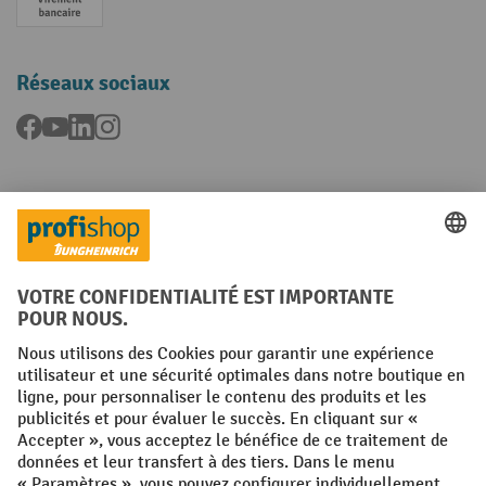
Paiement anticipé
Réseaux sociaux
Facebook
YouTube
LinkedIn
Instagram
Langues
FR
NL
Conditions générales
Mentions légales
Protection des Données
Politique de cookies
All prices excl. VAT plus
shipping costs
and possible delivery charges,
if not stated otherwise.