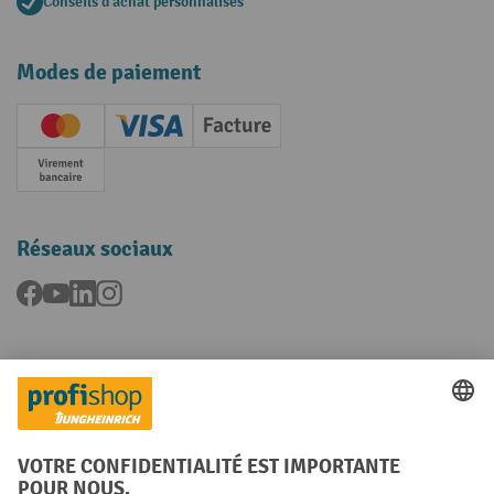
Conseils d'achat personnalisés
Modes de paiement
Creditcard (Master)
Creditcard (Visa)
Facture
Paiement anticipé
Réseaux sociaux
Facebook
YouTube
LinkedIn
Instagram
Langues
FR
NL