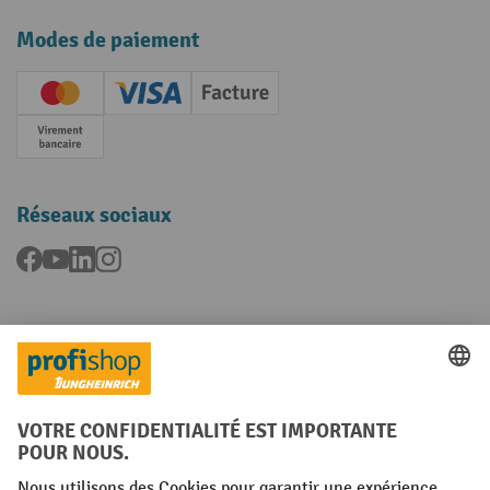
Modes de paiement
Creditcard (Master)
Creditcard (Visa)
Facture
Paiement anticipé
Réseaux sociaux
Facebook
YouTube
LinkedIn
Instagram
Langues
FR
NL
Conditions générales
Mentions légales