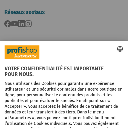
Réseaux sociaux
Facebook
YouTube
LinkedIn
Instagram
Langues
FR
NL
Conditions générales
Mentions légales
Protection des Données
Politique de cookies
All prices excl. VAT plus
shipping costs
and possible delivery charges,
if not stated otherwise.
¹ La remise est valable jusqu'à épuisement des stocks. La remise ne