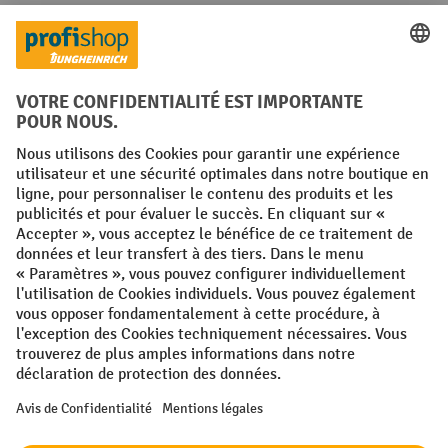
Langues
FR
NL
Conditions générales
Mentions légales
Protection des Données
Politique de cookies
All prices excl. VAT plus
shipping costs
and possible delivery charges,
if not stated otherwise.
¹ La remise est valable jusqu'à épuisement des stocks. La remise ne
s'applique pas aux prix spéciaux. Il n'est pas possible de le combiner
avec d'autres réductions en pourcentage ou bons de réduction. | ² La
réduction sera accordée une seule fois lors de la première inscription
à la newsletter. Le code de réduction est valable pendant 10 jours et
peut être utilisé pour un achat en ligne d'une valeur de commande
nette minimale de 250,00 €. La réduction varie selon la catégorie de
produits et peut atteindre un maximum de 10 %. Les transpalettes