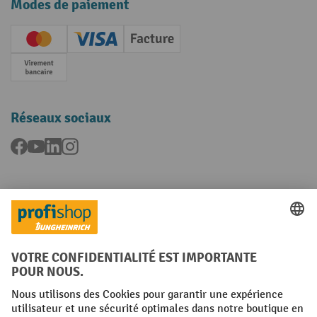
Modes de paiement
Creditcard (Master)
Creditcard (Visa)
Facture
Paiement anticipé
Réseaux sociaux
Facebook
YouTube
LinkedIn
Instagram
Langues
FR
NL
Conditions générales
Mentions légales