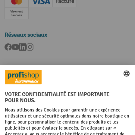
Creditcard (Master)
Creditcard (Visa)
Facture
Paiement anticipé
Réseaux sociaux
Facebook
YouTube
LinkedIn
Instagram
Langues
FR
NL
Conditions générales
Mentions légales
Protection des Données
Politique de cookies
All prices excl. VAT plus
shipping costs
and possible delivery charges,