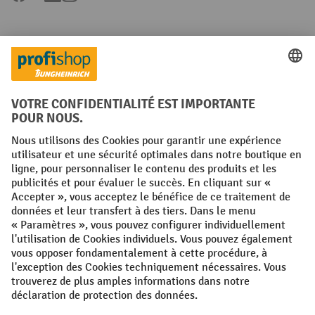
Langues
FR
NL
Conditions générales
Mentions légales
Protection des Données
Politique de cookies
All prices excl. VAT plus
shipping costs
and possible delivery charges,
if not stated otherwise.
¹ La remise est valable jusqu'à épuisement des stocks. La remise ne
s'applique pas aux prix spéciaux. Il n'est pas possible de le combiner
avec d'autres réductions en pourcentage ou bons de réduction. | ² La
réduction sera accordée une seule fois lors de la première inscription
à la newsletter. Le code de réduction est valable pendant 10 jours et
peut être utilisé pour un achat en ligne d'une valeur de commande