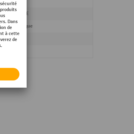
400 m
BLUME
Plastique
non
35 kg