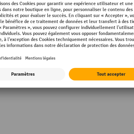
ée
Longueur de voie
é en U
Marque
Matériau
Mobile
Poids de transport max.
mm
Afficher tous les détails techniques