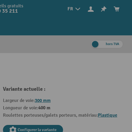
ils gratuits
FR
 35 211
hors TVA
Variante actuelle :
300 mm
Largeur de voie:
400 m
Longueur de voie:
Plastique
Roulettes porteuses/galets porteurs, matériau:
Configurer la variante