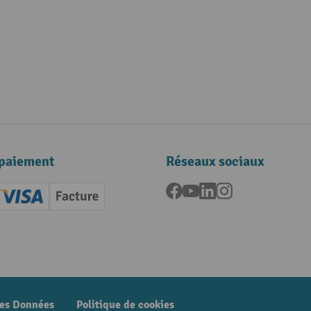
paiement
Réseaux sociaux
Facebook
YouTube
LinkedIn
Instagram
ard (Master)
Creditcard (Visa)
Facture
nt anticipé
des Données
Politique de cookies