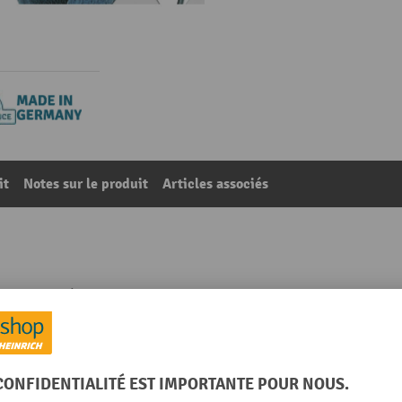
it
Notes sur le produit
Articles associés
 rouleaux à ciseaux, largeur de convoyeur 300 mm
41
De la catégorie :
Transporteurs à rouleaux à ciseaux
Lieu de fabrication