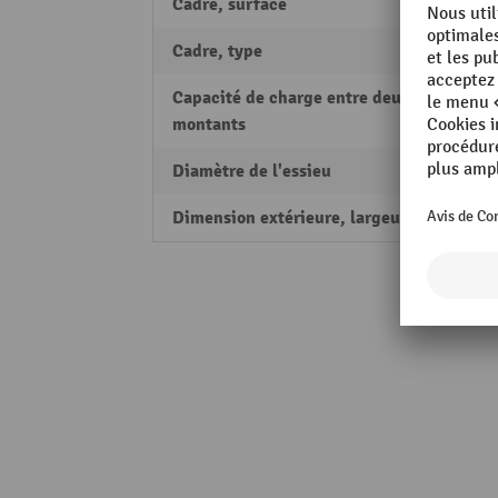
Cadre, surface
zingu
Cadre, type
Profil
Capacité de charge entre deux
25 kg
montants
Diamètre de l'essieu
8 mm
Dimension extérieure, largeur
340 