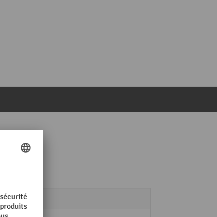
fetra®