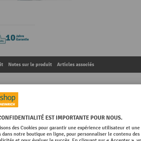
it
Notes sur le produit
Articles associés
 pour chariot d'atelier fetra®, longueur du flexible 25 m
30
De la catégorie :
Accessoires pour chariots d'atelier
eur
Marque