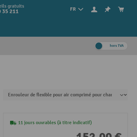
ils gratuits
FR
 35 211
hors TVA
11 jours ouvrables (à titre indicatif)