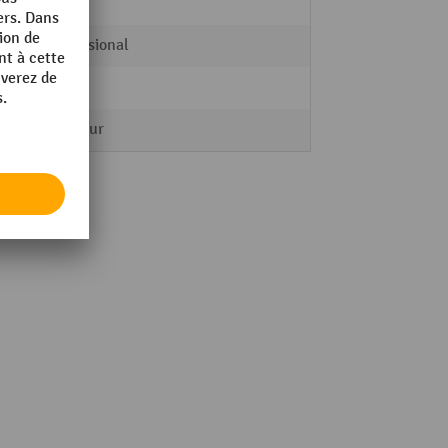
4 kg
Professional
e
1
Tambour