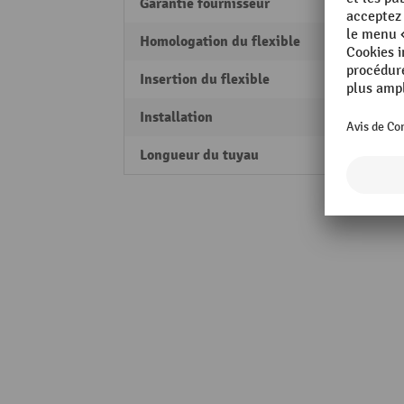
Garantie fournisseur
10
Homologation du flexible
Air c
Insertion du flexible
manu
Installation
sans
Longueur du tuyau
25 m