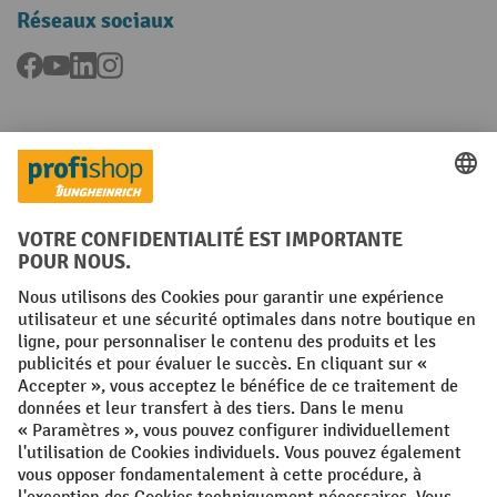
Réseaux sociaux
Facebook
YouTube
LinkedIn
Instagram
Langues
FR
NL
Conditions générales
Mentions légales
Protection des Données
Politique de cookies
All prices excl. VAT plus
shipping costs
and possible delivery charges,
if not stated otherwise.
¹ La remise est valable jusqu'à épuisement des stocks. La remise ne
s'applique pas aux prix spéciaux. Il n'est pas possible de le combiner
avec d'autres réductions en pourcentage ou bons de réduction. | ² La