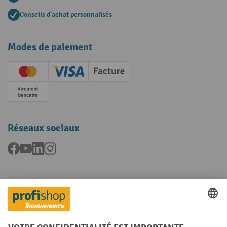
Conseils d'achat personnalisés
Modes de paiement
Creditcard (Master)
Creditcard (Visa)
Facture
Paiement anticipé
Réseaux sociaux
Facebook
YouTube
LinkedIn
Instagram
Langues
FR
NL