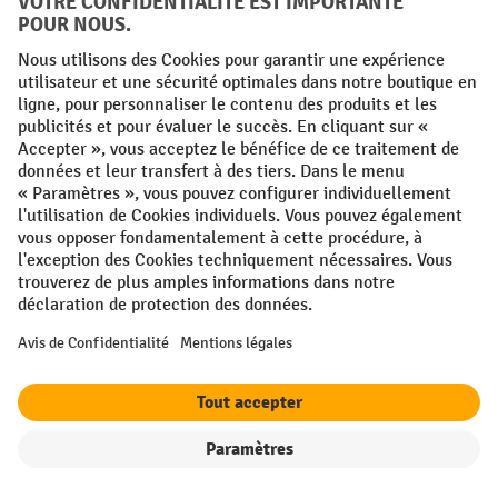
Conditions générales
Mentions légales
Protection des Données
Politique de cookies
All prices excl. VAT plus
shipping costs
and possible delivery charges,
if not stated otherwise.
¹ La remise est valable jusqu'à épuisement des stocks. La remise ne
s'applique pas aux prix spéciaux. Il n'est pas possible de le combiner
avec d'autres réductions en pourcentage ou bons de réduction. | ² La
réduction sera accordée une seule fois lors de la première inscription
à la newsletter. Le code de réduction est valable pendant 10 jours et
peut être utilisé pour un achat en ligne d'une valeur de commande
nette minimale de 250,00 €. La réduction varie selon la catégorie de
produits et peut atteindre un maximum de 10 %. Les transpalettes
électriques, les gerbeurs électriques, les chariots élévateurs
électriques et les outils sont exclus de cette promotion. La
combinaison avec d'autres réductions et de promotions en cours n'est
pas possible.