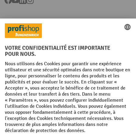
Langues
FR
NL
Conditions générales
Mentions légales
Protection des Données
Politique de cookies
All prices excl. VAT plus
shipping costs
and possible delivery charges,
if not stated otherwise.
¹ La remise est valable jusqu'à épuisement des stocks. La remise ne
s'applique pas aux prix spéciaux. Il n'est pas possible de le combiner
avec d'autres réductions en pourcentage ou bons de réduction. | ² La
réduction sera accordée une seule fois lors de la première inscription
à la newsletter. Le code de réduction est valable pendant 10 jours et
peut être utilisé pour un achat en ligne d'une valeur de commande