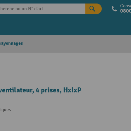
Conse
0800
 rayonnages
entilateur, 4 prises, HxlxP
riques