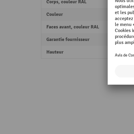
Corps, couleur RAL
RAL 70
Couleur
gris cl
Faces avant, couleur RAL
RAL 70
Garantie fournisseur
10
Hauteur
1688