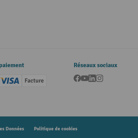
paiement
Réseaux sociaux
Facebook
YouTube
LinkedIn
Instagram
ard (Master)
Creditcard (Visa)
Facture
nt anticipé
des Données
Politique de cookies