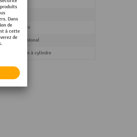
Acier
86 kg
654 mm
Professional
Serrure à cylindre