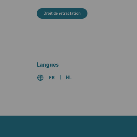
Droit de retractation
Langues
FR
NL