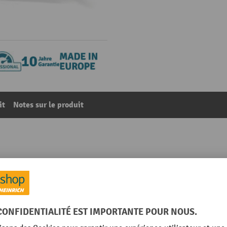
it
Notes sur le produit
entilateur, 4 prises, HxlxP 1 688 x 807 x 654 mm, gris cl
53
De la catégorie :
Mobilier informatique
Marque