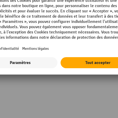
35 gris clair
Matériau
air
Poids propre
35 gris clair
Profondeur
Rubrique
 mm
Serrure, type
Afficher tous les détails techniques