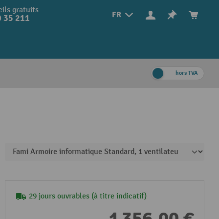
ils gratuits
FR
 35 211
hors TVA
29 jours ouvrables (à titre indicatif)