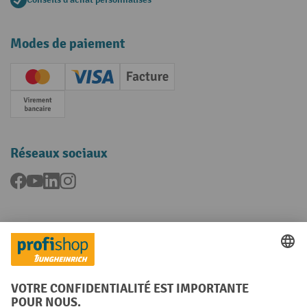
Modes de paiement
Creditcard (Master)
Creditcard (Visa)
Facture
Paiement anticipé
Réseaux sociaux
Facebook
YouTube
LinkedIn
Instagram
Langues
FR
NL