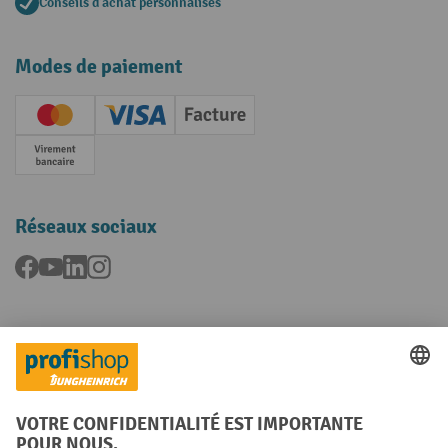
Conseils d'achat personnalisés
Modes de paiement
Creditcard (Master)
Creditcard (Visa)
Facture
Paiement anticipé
Réseaux sociaux
Facebook
YouTube
LinkedIn
Instagram
Langues
FR
NL