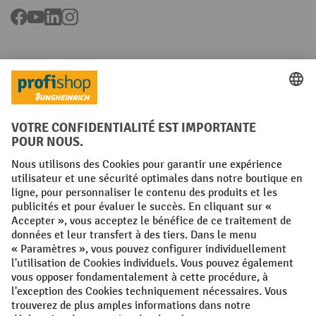
Facebook
YouTube
LinkedIn
Instagram
Langues
FR
NL
Conditions générales
Mentions légales
Protection des Données
Politique de cookies
All prices excl. VAT plus
shipping costs
and possible delivery charges,
if not stated otherwise.
¹ La remise est valable jusqu'à épuisement des stocks. La remise ne
s'applique pas aux prix spéciaux. Il n'est pas possible de le combiner
avec d'autres réductions en pourcentage ou bons de réduction. | ² La
réduction sera accordée une seule fois lors de la première inscription