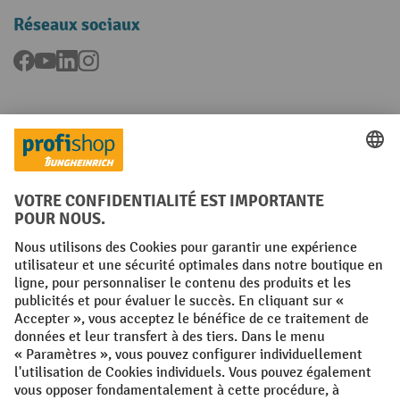
Réseaux sociaux
Facebook
YouTube
LinkedIn
Instagram
Langues
FR
NL
Conditions générales
Mentions légales
Protection des Données
Politique de cookies
All prices excl. VAT plus
shipping costs
and possible delivery charges,
if not stated otherwise.
¹ La remise est valable jusqu'à épuisement des stocks. La remise ne
s'applique pas aux prix spéciaux. Il n'est pas possible de le combiner