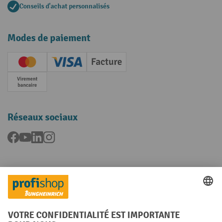
Conseils d'achat personnalisés
Modes de paiement
Creditcard (Master)
Creditcard (Visa)
Facture
Paiement anticipé
Réseaux sociaux
Facebook
YouTube
LinkedIn
Instagram
Langues
FR
NL