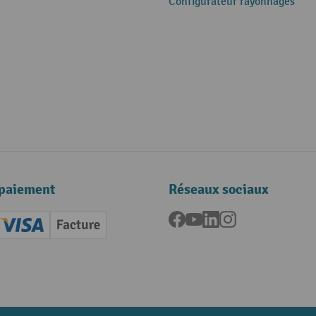
Configurateur rayonnages
paiement
Réseaux sociaux
Facebook
YouTube
LinkedIn
Instagram
ard (Master)
Creditcard (Visa)
Facture
nt anticipé