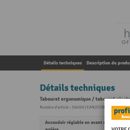
Détails techniques
Description du produ
Détails techniques
Tabouret ergonomique / tabouret pivot
Numéro d'article : 334319 | EAN/GTIN: 42510846966
Accoudoir réglable en avant et en
non
arrière