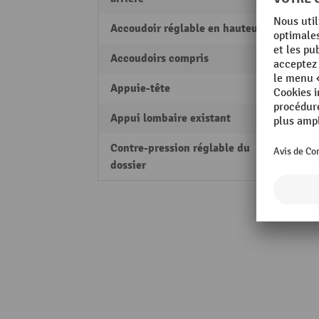
Accoudoir réglable en hauteur
non
Accoudoirs compris
non
Appuie-tête
sans
Appui lombaire existant
non
Contre-pression réglable du
non
dossier