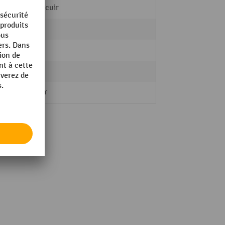
Simili-cuir
non
4,7 kg
sans
Starter