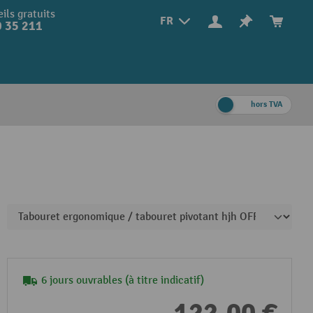
ils gratuits
FR
 35 211
hors TVA
6 jours ouvrables (à titre indicatif)