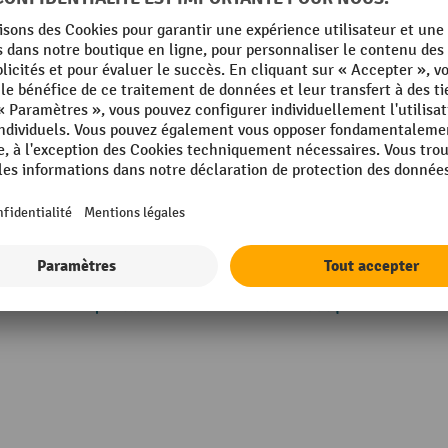
Matériau
Mécanisme disponible
Poids propre
Rouleaux
Rubrique
Afficher tous les détails techniques