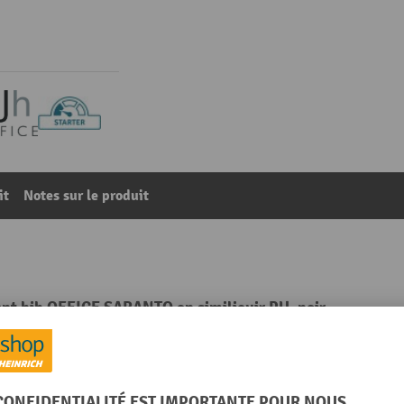
it
Notes sur le produit
ant hjh OFFICE SARANTO en similicuir PU, noir
96
De la catégorie :
Tabourets ergonomiques
Marque