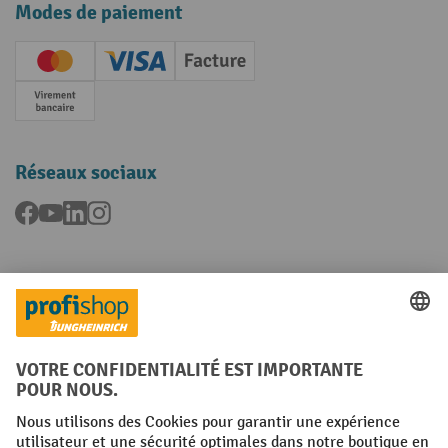
Modes de paiement
Creditcard (Master)
Creditcard (Visa)
Facture
Paiement anticipé
Réseaux sociaux
Facebook
YouTube
LinkedIn
Instagram
Langues
FR
NL
Conditions générales
Mentions légales