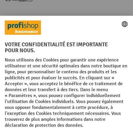
Langues
FR
NL
Conditions générales
Mentions légales
Protection des Données
Politique de cookies
All prices excl. VAT plus
shipping costs
and possible delivery charges,
if not stated otherwise.
¹ La remise est valable jusqu'à épuisement des stocks. La remise ne
s'applique pas aux prix spéciaux. Il n'est pas possible de le combiner
avec d'autres réductions en pourcentage ou bons de réduction. | ² La
réduction sera accordée une seule fois lors de la première inscription
à la newsletter. Le code de réduction est valable pendant 10 jours et
peut être utilisé pour un achat en ligne d'une valeur de commande