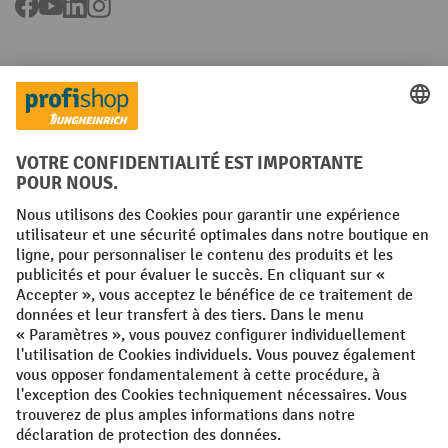
Facebook
YouTube
LinkedIn
Instagram
Langues
FR
NL
Conditions générales
Mentions légales
Protection des Données
Politique de cookies
All prices excl. VAT plus
shipping costs
and possible delivery charges,
if not stated otherwise.
¹ La remise est valable jusqu'à épuisement des stocks. La remise ne
s'applique pas aux prix spéciaux. Il n'est pas possible de le combiner
avec d'autres réductions en pourcentage ou bons de réduction. | ² La
réduction sera accordée une seule fois lors de la première inscription
à la newsletter. Le code de réduction est valable pendant 10 jours et