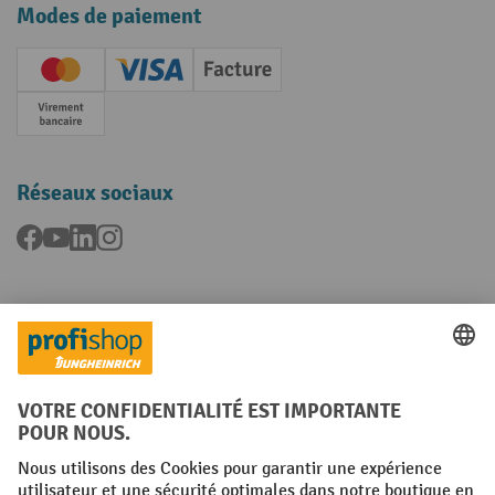
Modes de paiement
Creditcard (Master)
Creditcard (Visa)
Facture
Paiement anticipé
Réseaux sociaux
Facebook
YouTube
LinkedIn
Instagram
Langues
FR
NL
Conditions générales
Mentions légales