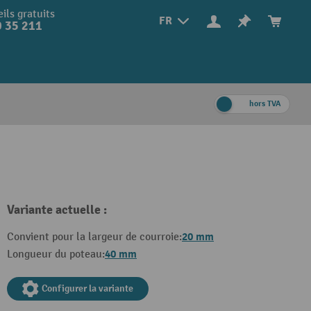
ils gratuits
FR
 35 211
hors TVA
Variante actuelle :
20 mm
Convient pour la largeur de courroie:
40 mm
Longueur du poteau:
Configurer la variante