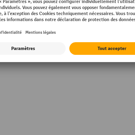
m
Type de profilé de protection
m
UE
pa