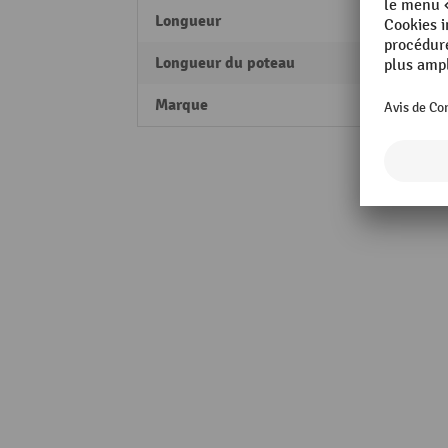
Longueur
40 m
Longueur du poteau
40 m
Marque
bawe