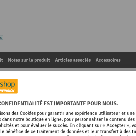
it
Notes sur le produit
Articles associés
Accessoires
e, jusqu’à une largeur de feuillard de 20 mm
41
De la catégorie :
Protection des bords
m
Matériau
Rubrique