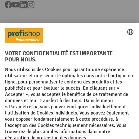
Facebook
YouTube
LinkedIn
Instagram
Langues
FR
NL
Conditions générales
Mentions légales
Protection des Données
Politique de cookies
All prices excl. VAT plus
shipping costs
and possible delivery charges,
if not stated otherwise.
¹ La remise est valable jusqu'à épuisement des stocks. La remise ne
s'applique pas aux prix spéciaux. Il n'est pas possible de le combiner
avec d'autres réductions en pourcentage ou bons de réduction. | ² La
réduction sera accordée une seule fois lors de la première inscription
à la newsletter. Le code de réduction est valable pendant 10 jours et