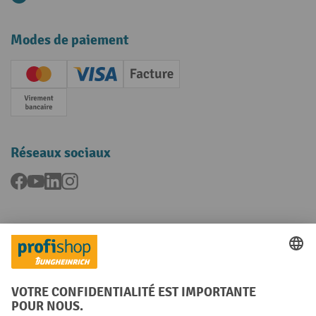
Modes de paiement
Creditcard (Master)
Creditcard (Visa)
Facture
Paiement anticipé
Réseaux sociaux
Facebook
YouTube
LinkedIn
Instagram
Langues
FR
NL