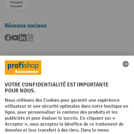
Paiement anticipé
Réseaux sociaux
Facebook
YouTube
LinkedIn
Instagram
Langues
FR
NL
Conditions générales
Mentions légales
Protection des Données
Politique de cookies
All prices excl. VAT plus
shipping costs
and possible delivery charges,
if not stated otherwise.