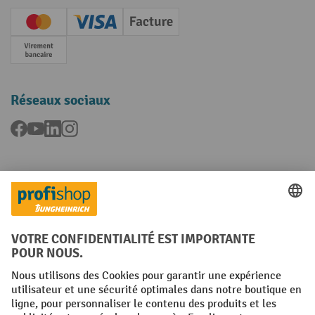
Creditcard (Master)
Creditcard (Visa)
Facture
Paiement anticipé
Réseaux sociaux
Facebook
YouTube
LinkedIn
Instagram
Langues
FR
NL
Conditions générales
Mentions légales
Protection des Données
Politique de cookies