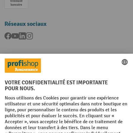
Paiement anticipé
Réseaux sociaux
Facebook
YouTube
LinkedIn
Instagram
Langues
FR
NL
Conditions générales
Mentions légales
Protection des Données
Politique de cookies
All prices excl. VAT plus
shipping costs
and possible delivery charges,
if not stated otherwise.