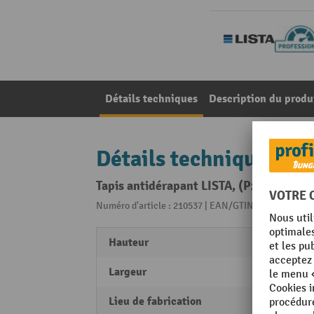
Détails techniques
Description du produ
Détails techniques
Tapis antidérapant LISTA, (PxH) 600x
Numéro d'article : 210537 | EAN/GTIN: 76122690378
Hauteur
3
Largeur
450 
Lieu de fabrication
Swiss