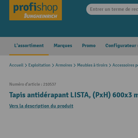
search
Skip to main navigation
L'assortiment
Marques
Promo
Configurateur
Accueil
Exploitation
Armoires
Meubles à tiroirs
Accessoires p
Numéro d'article :
210537
Tapis antidérapant LISTA, (PxH) 600x3
Vers la description du produit