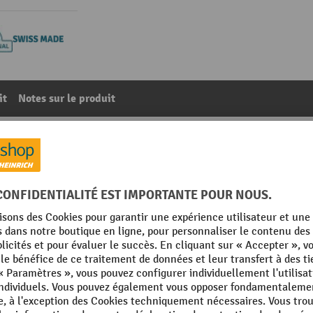
it
Notes sur le produit
3 mm, largeur 450 mm
07
De la catégorie :
Accessoires pour meubles à tiroirs
Marque
mm
Profondeur
 Made
Rubrique