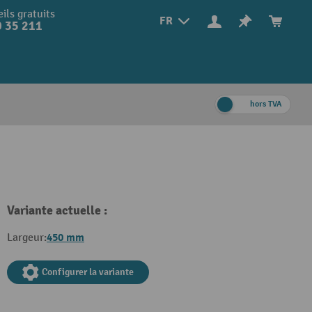
ils gratuits
FR
 35 211
hors TVA
Variante actuelle :
450 mm
Largeur:
Configurer la variante