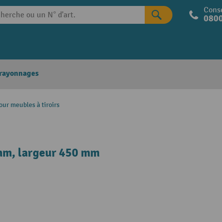
Conse
0800
 rayonnages
our meubles à tiroirs
 mm, largeur 450 mm