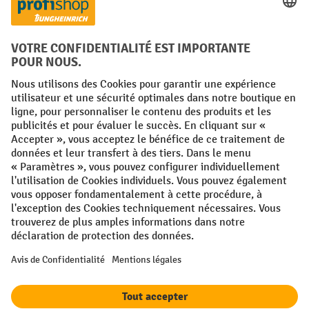
FR
NL
Conditions générales
Mentions légales
Protection des Données
Politique de cookies
All prices excl. VAT plus
shipping costs
and possible delivery charges,
if not stated otherwise.
¹ La remise est valable jusqu'à épuisement des stocks. La remise ne
s'applique pas aux prix spéciaux. Il n'est pas possible de le combiner
avec d'autres réductions en pourcentage ou bons de réduction. | ² La
réduction sera accordée une seule fois lors de la première inscription
à la newsletter. Le code de réduction est valable pendant 10 jours et
peut être utilisé pour un achat en ligne d'une valeur de commande
nette minimale de 250,00 €. La réduction varie selon la catégorie de
produits et peut atteindre un maximum de 10 %. Les transpalettes
électriques, les gerbeurs électriques, les chariots élévateurs
électriques et les outils sont exclus de cette promotion. La