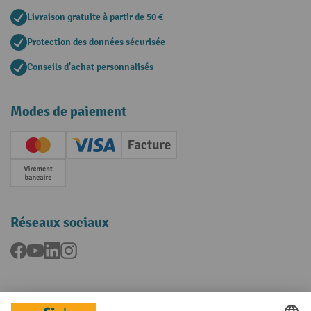
Livraison gratuite à partir de 50 €
Protection des données sécurisée
Conseils d'achat personnalisés
Modes de paiement
Creditcard (Master)
Creditcard (Visa)
Facture
Paiement anticipé
Réseaux sociaux
Facebook
YouTube
LinkedIn
Instagram
Langues