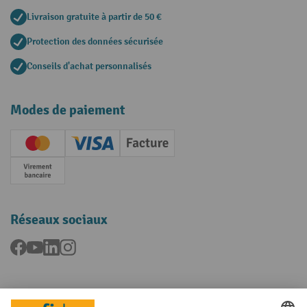
Livraison gratuite à partir de 50 €
Protection des données sécurisée
Conseils d'achat personnalisés
Modes de paiement
Creditcard (Master)
Creditcard (Visa)
Facture
Paiement anticipé
Réseaux sociaux
Facebook
YouTube
LinkedIn
Instagram
Langues