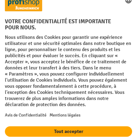
FR
NL
Conditions générales
Mentions légales
Protection des Données
Politique de cookies
All prices excl. VAT plus
shipping costs
and possible delivery charges,
if not stated otherwise.
¹ La remise est valable jusqu'à épuisement des stocks. La remise ne
s'applique pas aux prix spéciaux. Il n'est pas possible de le combiner
avec d'autres réductions en pourcentage ou bons de réduction. | ² La
réduction sera accordée une seule fois lors de la première inscription
à la newsletter. Le code de réduction est valable pendant 10 jours et
peut être utilisé pour un achat en ligne d'une valeur de commande
nette minimale de 250,00 €. La réduction varie selon la catégorie de
produits et peut atteindre un maximum de 10 %. Les transpalettes
électriques, les gerbeurs électriques, les chariots élévateurs
électriques et les outils sont exclus de cette promotion. La