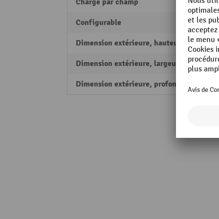
Charge par champ
4500 
Configurable
oui
Dimension extérieure, hauteur
2000
Dimension extérieure, largeur
1300
Dimension extérieure, profondeur
610 