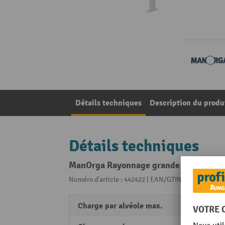
Détails techniques
Description du produ
Détails techniques
ManOrga Rayonnage grande portée, avec p
Numéro d'article : 442422 | EAN/GTIN: 36129712356
Charge par alvéole max.
450 k