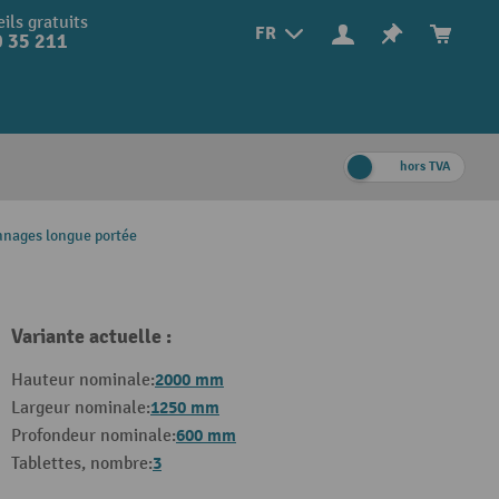
ils gratuits
FR
 35 211
hors TVA
nnages longue portée
Variante actuelle :
2000 mm
Hauteur nominale:
1250 mm
Largeur nominale:
600 mm
Profondeur nominale:
3
Tablettes, nombre: