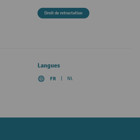
Droit de retractation
Langues
FR
NL