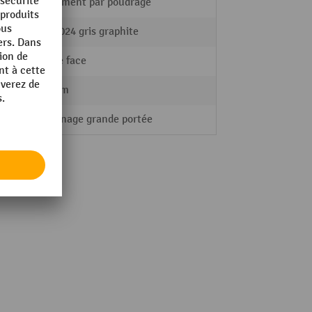
revêtement par poudrage
RAL 7024 gris graphite
double face
600 mm
Rayonnage grande portée