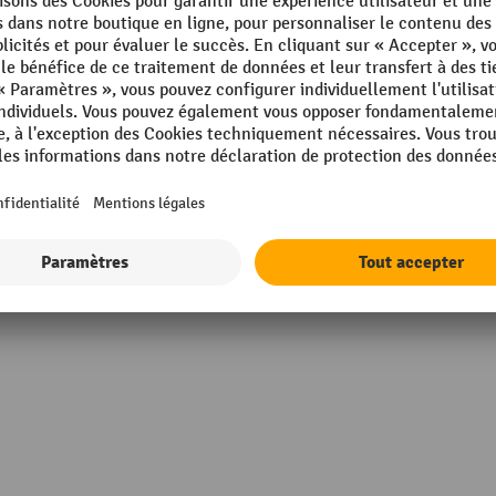
kg
Montants, surface
Montants couleur RAL
 mm
Possibilités d'accès
 mm
Profondeur nominale
mm
Rayonnage, type
Afficher tous les détails techniques