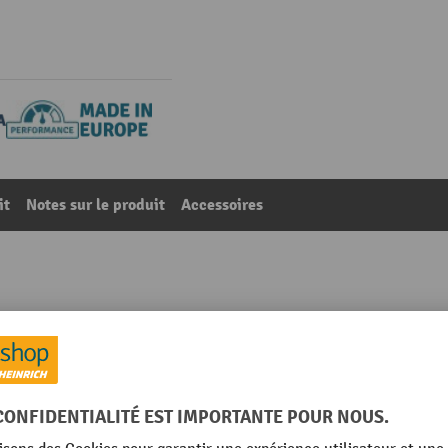
it
Notes sur le produit
Accessoires
anneaux en acier, TA, gris graphite/gris clair, H x l x 
70
De la catégorie :
Modules d'extension pour rayonnages longue portée
g
Marque