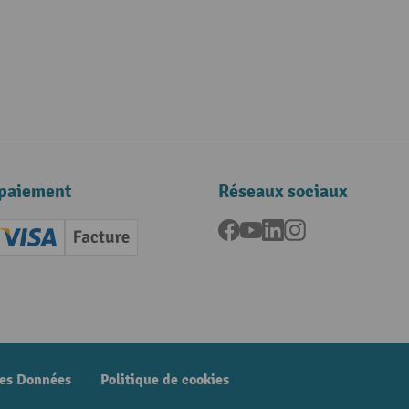
paiement
Réseaux sociaux
Facebook
YouTube
LinkedIn
Instagram
ard (Master)
Creditcard (Visa)
Facture
nt anticipé
des Données
Politique de cookies