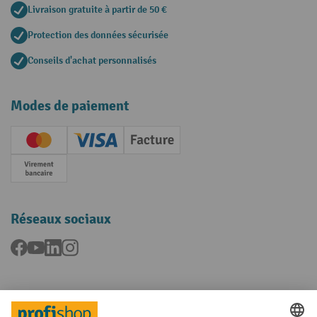
Livraison gratuite à partir de 50 €
Protection des données sécurisée
Conseils d'achat personnalisés
Modes de paiement
Creditcard (Master)
Creditcard (Visa)
Facture
Paiement anticipé
Réseaux sociaux
Facebook
YouTube
LinkedIn
Instagram
Langues